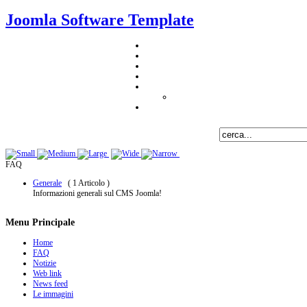
Joomla Software Template
FAQ
Generale
( 1 Articolo )
Informazioni generali sul CMS Joomla!
Menu Principale
Home
FAQ
Notizie
Web link
News feed
Le immagini