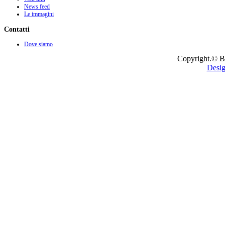
News feed
Le immagini
Contatti
Dove siamo
Copyright.© B
Desig