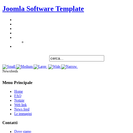
Joomla Software Template
Newsfeeds
Menu Principale
Home
FAQ
Notizie
Web link
News feed
Le immagini
Contatti
Dove siamo