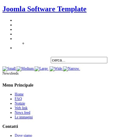
Joomla Software Template
Newsfeeds
Menu Principale
Home
FAQ
Notizie
Web link
News feed
Le immagini
Contatti
Dove siamo