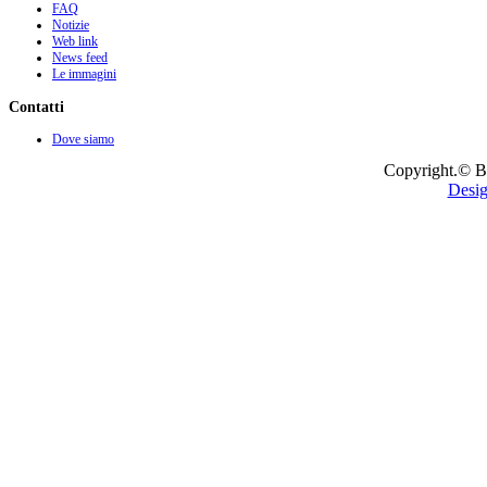
FAQ
Notizie
Web link
News feed
Le immagini
Contatti
Dove siamo
Copyright.© B
Desig