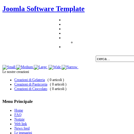
Joomla Software Template
Le nostre creazioni
Creazioni di Gelateria
( 0 articoli )
Creazioni di Pasticceria
( 0 articoli )
Creazioni di Cioccolato
( 0 articoli )
Menu Principale
Home
FAQ
Notizie
Web link
News feed
Le immagini