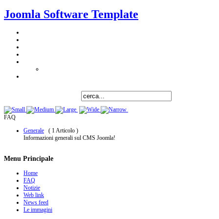
Joomla Software Template
FAQ
Generale
( 1 Articolo )
Informazioni generali sul CMS Joomla!
Menu Principale
Home
FAQ
Notizie
Web link
News feed
Le immagini