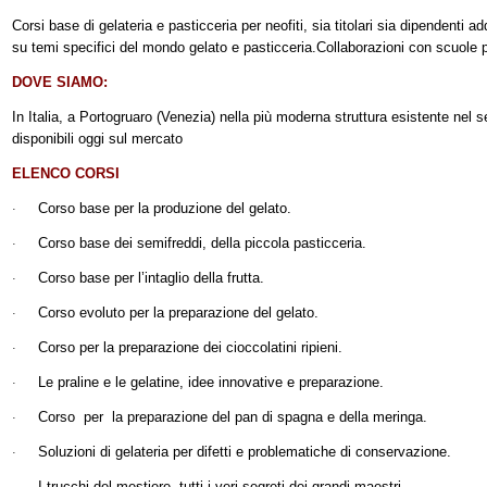
Corsi base di gelateria e pasticceria per neofiti, sia titolari sia dipendenti ad
su temi specifici del mondo gelato e pasticceria.
Collaborazioni con scuole p
DOVE SIAMO:
In Italia, a Portogruaro (Venezia) nella più moderna struttura esistente nel s
disponibili oggi sul mercato
ELENCO CORSI
Corso base per la produzione del gelato.
·
Corso base dei semifreddi, della piccola pasticceria.
·
Corso base per l’intaglio della frutta
.
·
Corso evoluto per la preparazione del gelato.
·
Corso per la preparazione dei cioccolatini ripieni
.
·
Le praline e le gelatine, idee innovative e preparazione.
·
Corso per la preparazione del pan di spagna e della meringa.
·
Soluzioni di gelateria per difetti e problematiche di conservazione.
·
I trucchi del mestiere, tutti i veri segreti dei grandi maestri.