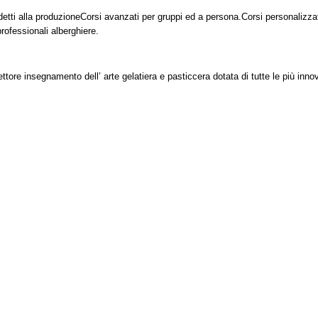
detti alla produzione
Corsi avanzati per gruppi ed a persona.
Corsi personalizzat
rofessionali alberghiere.
ettore insegnamento dell’ arte gelatiera e pasticcera dotata di tutte le più inno