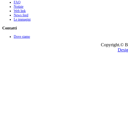
FAQ
Notizie
Web link
News feed
Le immagini
Contatti
Dove siamo
Copyright.© B
Desig