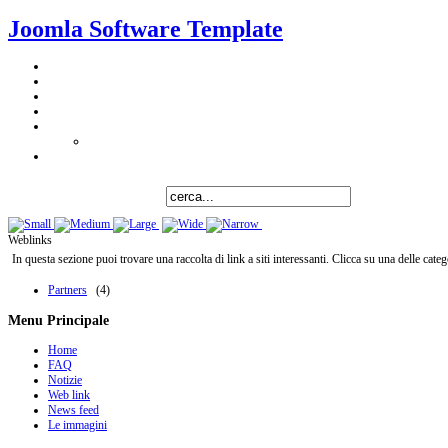
Joomla Software Template
Weblinks
In questa sezione puoi trovare una raccolta di link a siti interessanti. Clicca su una delle categ
Partners
(4)
Menu Principale
Home
FAQ
Notizie
Web link
News feed
Le immagini