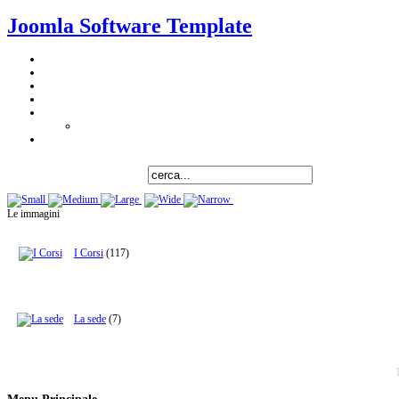
Joomla Software Template
Le immagini
I Corsi
(117)
La sede
(7)